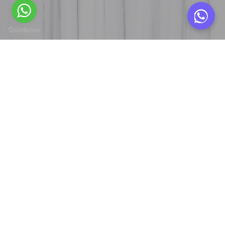
A
b
o
u
t
U
s